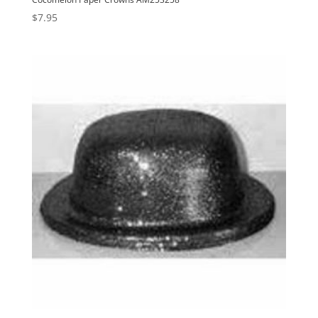
$
7.95